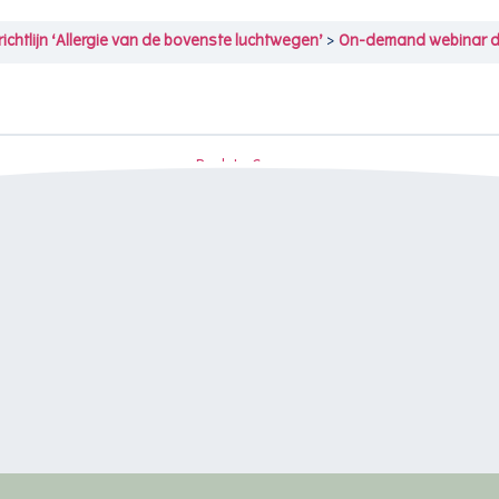
chtlijn ‘Allergie van de bovenste luchtwegen’
On-demand webinar de nieuwe mul
Back to Course