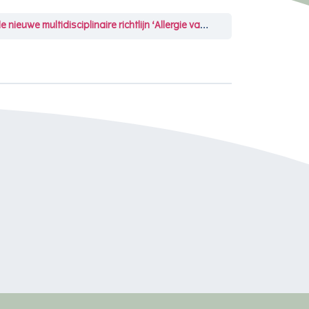
tidisciplinaire richtlijn ‘Allergie van de bovenste luchtwegen’
De gebruikte referenties vindt
u hier.