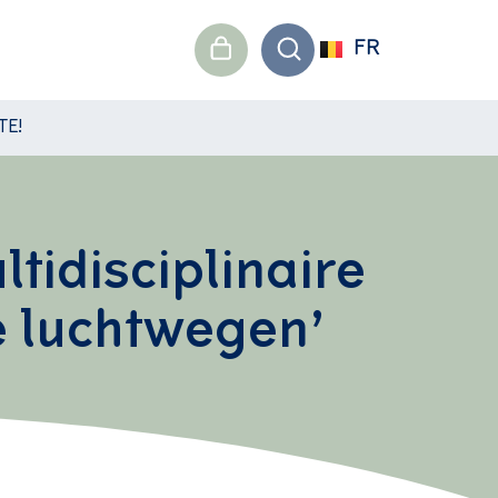
FR
TE!
idisciplinaire
te luchtwegen’