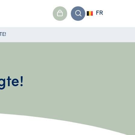
FR
TE!
gte!