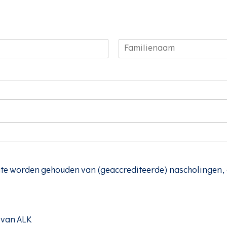
A
c
h
t
e
r
n
a
a
m
oogte worden gehouden van (geaccrediteerde) nascholingen
 van ALK