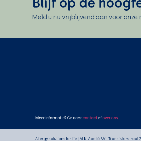
Blijf op de hoogt
Meld u nu vrijblijvend aan voor onze
Meer
informatie?
Ga naar
contact
of
over ons
Allergy solutions for life | ALK-Abelló BV | Transistorstraat