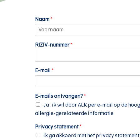
Naam
*
V
o
RIZIV-nummer
*
o
r
n
a
a
E-mail
*
m
E-mails ontvangen?
*
Ja, ik wil door ALK per e-mail op de h
allergie-gerelateerde informatie
Privacy statement
*
Ik ga akkoord met het privacy statement