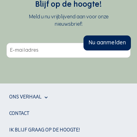
Blijf op de hoogte!
Meld u nu vrijblijvend aan voor onze
nieuwsbrief!
Nu aanmelden
m
a
i
l
*
ONS VERHAAL
CONTACT
IK BLIJF GRAAG OP DE HOOGTE!