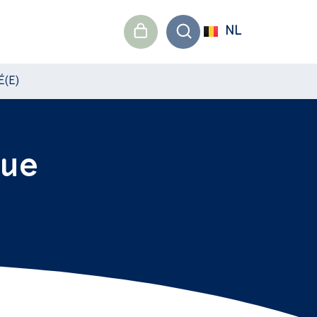
NL
É(E)
que