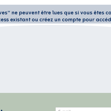
ives" ne peuvent être lues que si vous êtes 
ss existant ou créez un compte pour accéd
Connectez-vous et consultez les informations.
m