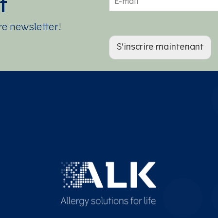
t
a
i
l
re newsletter!
*
S'inscrire maintenant