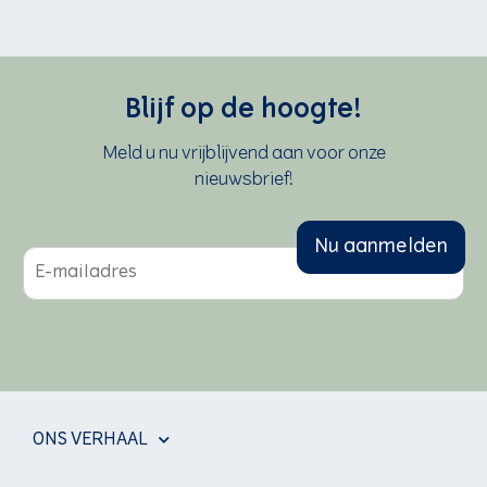
Blijf op de hoogte!
Meld u nu vrijblijvend aan voor onze
nieuwsbrief!
Nu aanmelden
m
a
i
l
*
ONS VERHAAL