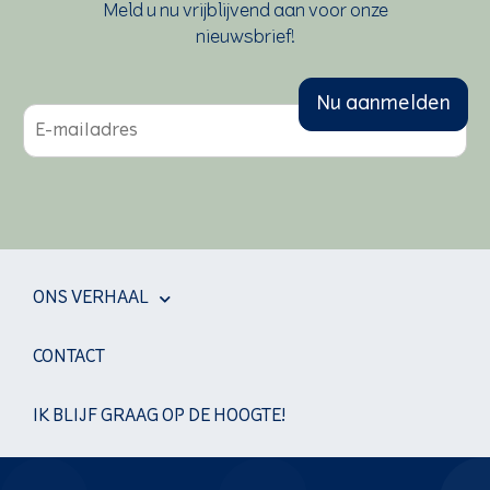
Meld u nu vrijblijvend aan voor onze
nieuwsbrief!
Nu aanmelden
m
a
i
l
*
ONS VERHAAL
CONTACT
IK BLIJF GRAAG OP DE HOOGTE!