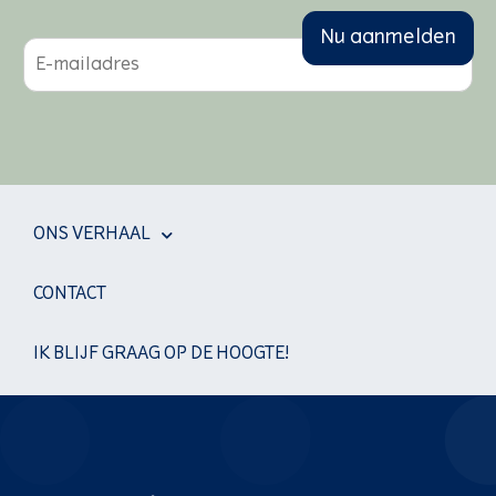
Nu aanmelden
m
a
i
l
*
ONS VERHAAL
CONTACT
IK BLIJF GRAAG OP DE HOOGTE!