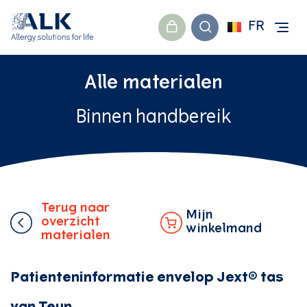
FR
Alle materialen
Binnen handbereik
Terug naar
Mijn
overzicht
winkelmand
materialen
Patienteninformatie envelop Jext® tas