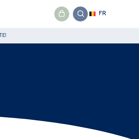
FR
TE!