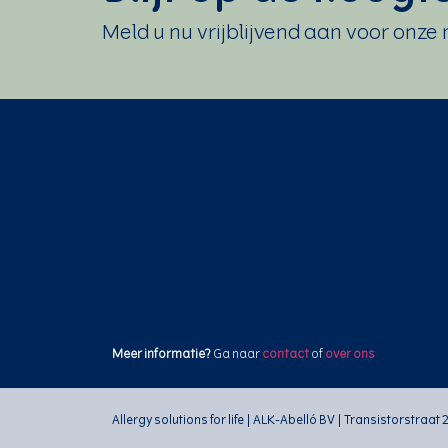
Meld u nu vrijblijvend aan voor onze
Meer
informatie?
Ga naar
contact
of
over ons
Allergy solutions for life | ALK-Abelló BV | Transistorstraat