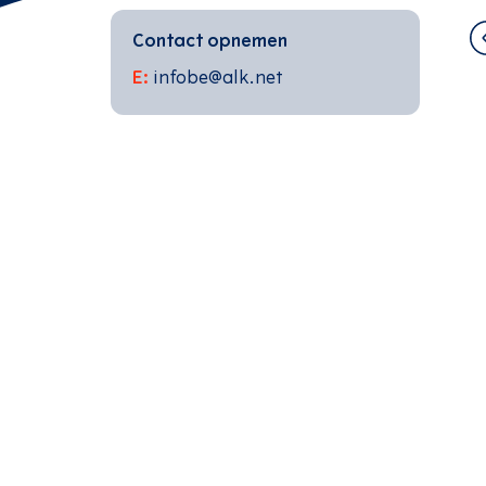
Contact opnemen
E:
infobe@alk.net