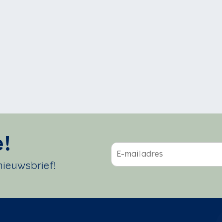
e!
m
a
 nieuwsbrief!
i
l
*