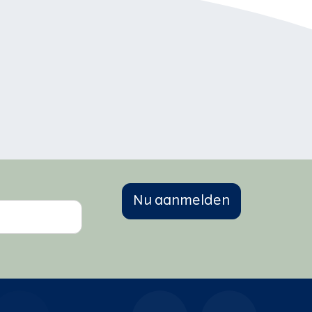
De gebruikte referenties vindt
u hier.
Nu aanmelden