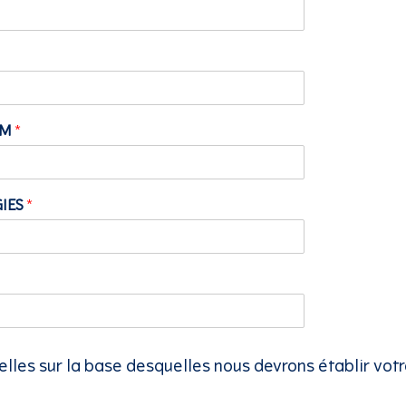
SM
*
GIES
*
lles sur la base desquelles nous devrons établir votr