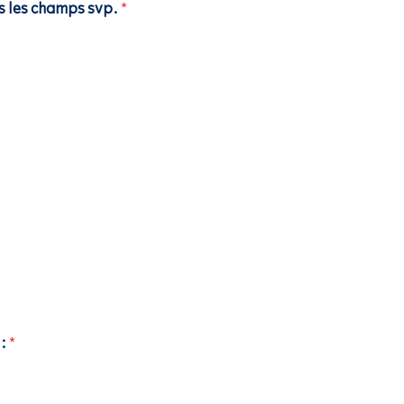
ous les champs svp.
*
 :
*