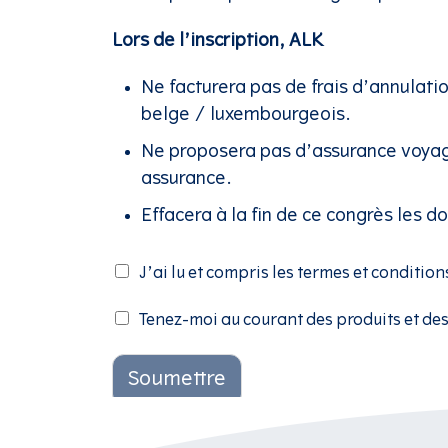
Lors de l’inscription, ALK
Ne facturera pas de frais d’annulati
belge / luxembourgeois.
Ne proposera pas d’assurance voyag
assurance.
Effacera à la fin de ce congrès les
J
J’ai lu et compris les termes et condition
'
a
T
Tenez-moi au courant des produits et de
i
e
l
n
u
e
Soumettre
e
z
t
-
c
m